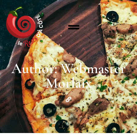
Author: Webmaster
Morlaix