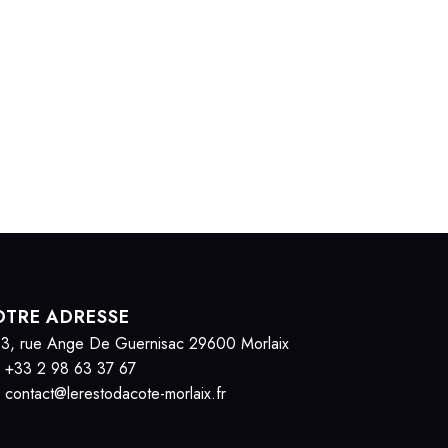
TRE ADRESSE
3, rue Ange De Guernisac 29600 Morlaix
+33 2 98 63 37 67
contact@lerestodacote-morlaix.fr