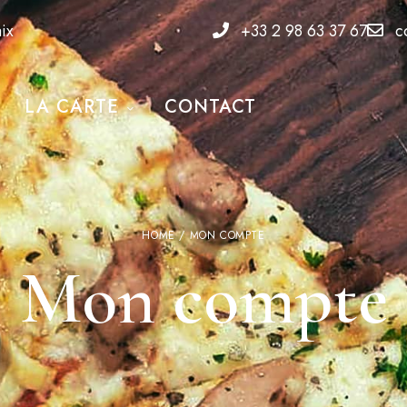
ix
+33 2 98 63 37 67
co
LA CARTE
CONTACT
HOME
/ MON COMPTE
Mon compte