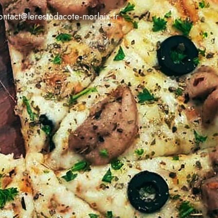
ntact@lerestodacote-morlaix.fr