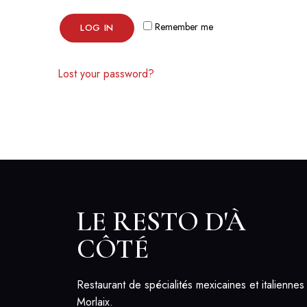
Remember me
LOG IN
Lost your password?
LE RESTO D'À
CÔTÉ
Restaurant de spécialités mexicaines et italiennes
Morlaix.